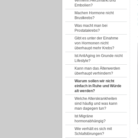
vermehrt Herzinfarkt und
Embolien?
Machen Hormone nicht
Brustkrebs?
Was macht man bei
Prostatakrebs?
Gibt es unter der Einahme
von Hormonen nicht
überhaupt mehr Krebs?
Ist AntiAging im Grunde nicht
Lifestyle?
Kann man das Älterwerden
überhaupt verhindern?
Warum sollen wir nicht
einfach in Ruhe und Würde
alt werden?
Welche Alterskrankheiten
sind häufig und was kann
man dagegen tun?
Ist Migräne
hormonabhängig?
Wie verhält es sich mit
Schlafstörungen?