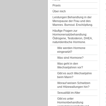
Praxis
Über mich
Leistungen:Behandlung in der
Menopause der Frau und des
Mannes. Burnout. Erschöpfung.
Häufige Fragen zur
Hormonersatzbehandlung:
Östrogene, Testosteron, DHEA,
naturidentische Hormone.
Wie werden Hormone
eingesetzt?
Was sind Hormone?
Was geht in den
Wechseljahren vor?
Gibt es auch Wechseljahre
beim Mann?
Worauf weisen Schwitzen
und Hitzewallungen hin?
Sexualität im Alter
Gibt es unter
Hormonbehandlung