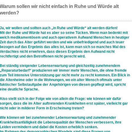
Warum sollen wir nicht einfach in Ruhe und Würde alt
werden?
Ja, wir wollen und sollten auch „in Ruhe und Würde“ alt werden dürfen!
Mit der Ruhe und Würde hat es aber so seine Tücken. Wenn man bedenkt mit
welch medikamentösem und auch operativem Aufwand Menschen in heutiger
Zeit durch das Alter geführt werden und wie unbefriedigend und auch teuer
bezogen auf das Ergebnis das alles ist, kann man sich so manches Mal des
Verdachtes nicht erwehren, dass dieses Ergebnis den Aufwand nicht
rechtfertigt und den Betroffenen nicht gerecht wird.
Bei ständig steigender Lebenserwartung und gleichzeitig zunehmendem
„Reparaturbedarf“ produzieren wir immer mehr Menschen, die ohne fremde
zum Teil intensive Unterstützung gar nicht mehr zu recht kommen. Ein Blick in
die Altenheime oder in die Wohnungen, wo ein alter Mensch oftmals unter
faktischer Selbstaufgabe der Angehörigen von diesen gepflegt wird, spricht
eine deutliche Sprache.
Also stellt sich in der Folge wie von allein die Frage: wie können wir dafür
sorgen, dass die im Alter auftretenden Krankheiten erst später, vielleicht gar
nicht oder in milderer Form in Erscheinung treten?
Wie können wir bei zunehmender Lebenserwartung und zunehmender
Krankheitsanfälligkeit die Lebensqualität der Menschen verbessern, ihre
Leiden vermindern und dabei die Kosten erheblich senken.
Im Rahmen des demographischen Wandels sind diese Fragen von