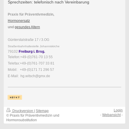
Sprechzeiten: telefonisch nach Vereinbarung
Praxis für Präventivmedizin,
Hormonersatz
und
gesundes Altern
Günterstalstraße 17 / 3.OG
Straßenbahnhaltestelle Johanniskirche
79102
Freiburg i. Brsg.
Telefon:+49-(0)761-70 13 55
Telefax:+49-(0)761-707 33 81
Mobil: +49-(0)171 71 296 57
E-Mail: hg.witsch@gmx.de
Login
Druckversion
|
Sitemap
-
Webansicht
-
© Praxis für Präventivmedizin und
Hormonsubstitution