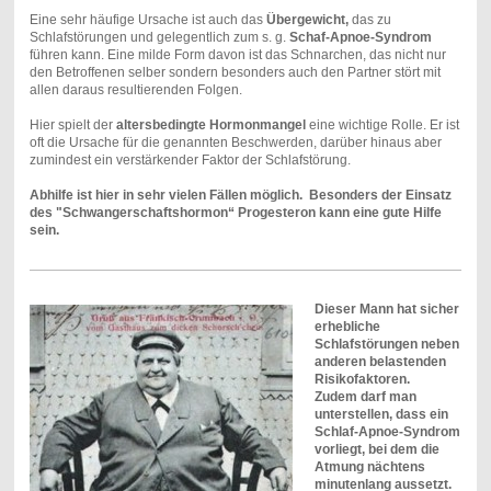
Eine sehr häufige Ursache ist auch das
Übergewicht,
das zu
Schlafstörungen und gelegentlich zum s. g.
Schaf-Apnoe-Syndrom
führen kann. Eine milde Form davon ist das Schnarchen, das nicht nur
den Betroffenen selber sondern besonders auch den Partner stört mit
allen daraus resultierenden Folgen.
Hier spielt der
altersbedingte Hormonmangel
eine wichtige Rolle. Er ist
oft die Ursache für die genannten Beschwerden, darüber hinaus aber
zumindest ein verstärkender Faktor der Schlafstörung.
Abhilfe ist hier in sehr vielen Fällen möglich. Besonders der Einsatz
des "Schwangerschaftshormon“ Progesteron kann eine gute Hilfe
sein.
Dieser Mann hat sicher
erhebliche
Schlafstörungen neben
anderen belastenden
Risikofaktoren.
Zudem darf man
unterstellen, dass ein
Schlaf-Apnoe-Syndrom
vorliegt, bei dem die
Atmung nächtens
minutenlang aussetzt.